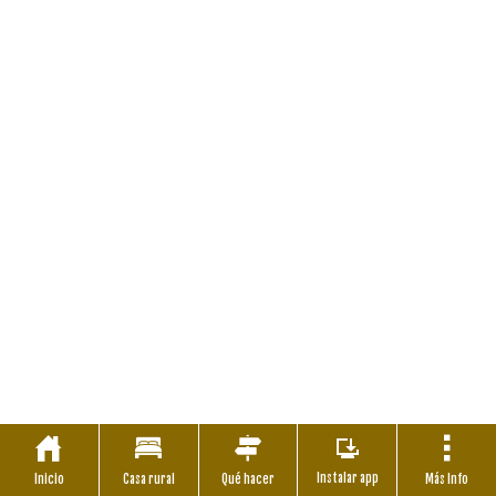
Instalar app
Inicio
Casa rural
Qué hacer
Más Info